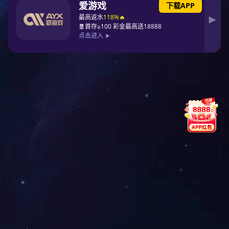
公
产品中
新
友
司
心
闻
情
简
资
链
介
讯
接
FPC,PCBA,
按键开关
企
行
FPC线路
业
业
薄膜开关
荣
动
誉
态
PC,PMMA
镜片
合
东
作
升
薄膜开关
客
国
薄膜开关
户
际
组件
视
技
薄膜面板
频
术