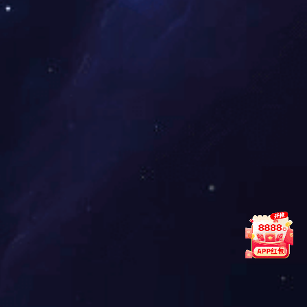
产
公
产品中
新
友
司
心
闻
情