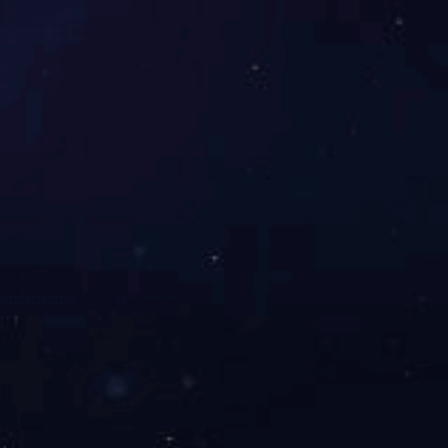
简
资
链
介
讯
接
FPC,PCBA,
按键开关
企
行
FPC线路
业
业
薄膜开关
荣
动
誉
态
PC,PMMA
镜片
合
东
作
升
薄膜开关
客
国
薄膜开关
户
际
组件
视
技
薄膜面板
频
术
资
联
讯
系
方
式
在
线