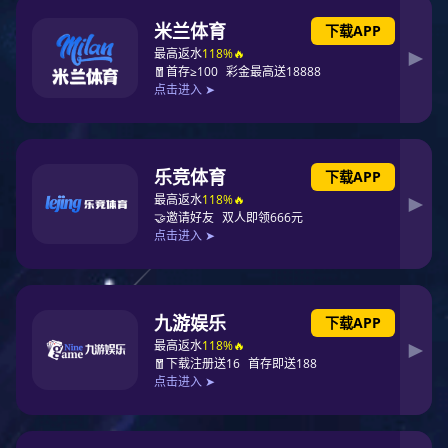
发光薄膜开关找东莞东升国际薄膜
供全面的服务而感到荣幸，东升国际 
产
产